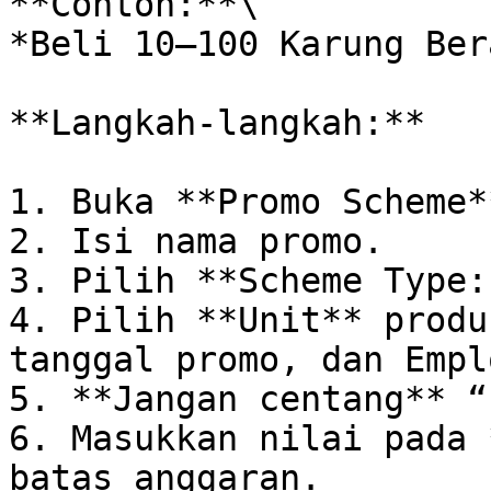
**Contoh:**\

*Beli 10–100 Karung Ber
**Langkah-langkah:**

1. Buka **Promo Scheme*
2. Isi nama promo.

3. Pilih **Scheme Type:
4. Pilih **Unit** produ
tanggal promo, dan Empl
5. **Jangan centang** “
6. Masukkan nilai pada 
batas anggaran.
