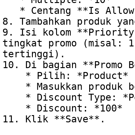
   * Centang **Is Allow Multiple**

8. Tambahkan produk yan
9. Isi kolom **Priority
tingkat promo (misal: 1
tertinggi).

10. Di bagian **Promo B
    * Pilih: *Product*

    * Masukkan produk bonus, unit, quantity

    * Discount Type: *Percentage*

    * Discount: *100*

11. Klik **Save**.
