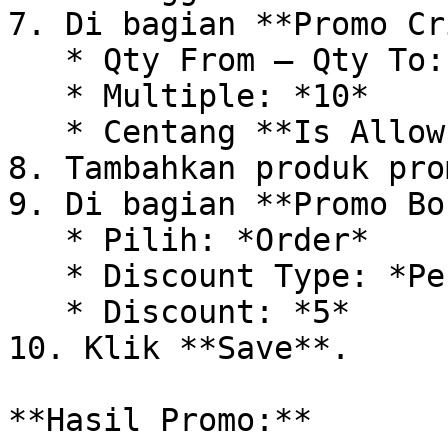
7. Di bagian **Promo Cr
   * Qty From – Qty To: *10 – 100*

   * Multiple: *10*

   * Centang **Is Allow Multiple**

8. Tambahkan produk pro
9. Di bagian **Promo Bo
   * Pilih: *Order*

   * Discount Type: *Percentage*

   * Discount: *5*

10. Klik **Save**.

**Hasil Promo:**
