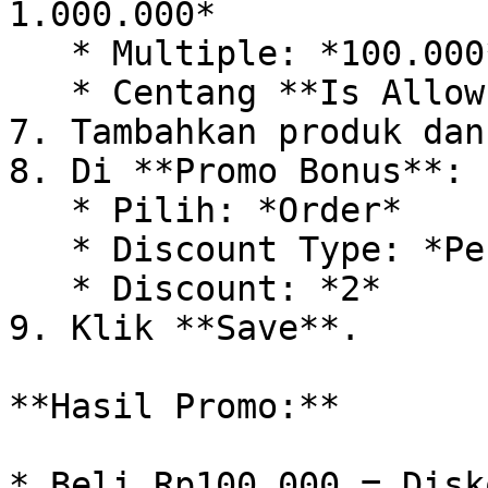
1.000.000*

   * Multiple: *100.000*

   * Centang **Is Allow Multiple**

7. Tambahkan produk dan
8. Di **Promo Bonus**:

   * Pilih: *Order*

   * Discount Type: *Percentage*

   * Discount: *2*

9. Klik **Save**.

**Hasil Promo:**

* Beli Rp100.000 = Disk