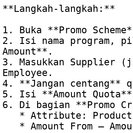
**Langkah-langkah:**

1. Buka **Promo Scheme*
2. Isi nama program, pi
Amount**.

3. Masukkan Supplier (j
Employee.

4. **Jangan centang** q
5. Isi **Amount Quota**
6. Di bagian **Promo Cr
   * Attribute: Product

   * Amount From – Amount To: *100.000 – 