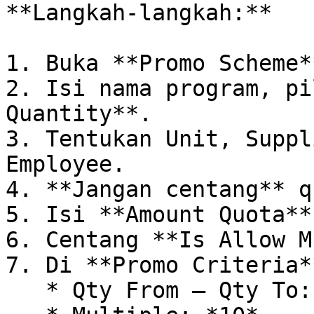
**Langkah-langkah:**

1. Buka **Promo Scheme*
2. Isi nama program, pi
Quantity**.

3. Tentukan Unit, Suppl
Employee.

4. **Jangan centang** q
5. Isi **Amount Quota**
6. Centang **Is Allow M
7. Di **Promo Criteria**
   * Qty From – Qty To: *10 – 100*
