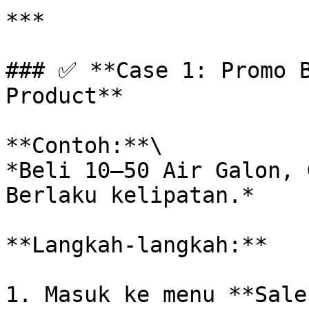
***

### ✅ **Case 1: Promo B
Product**

**Contoh:**\

*Beli 10–50 Air Galon, 
Berlaku kelipatan.*

**Langkah-langkah:**

1. Masuk ke menu **Sale