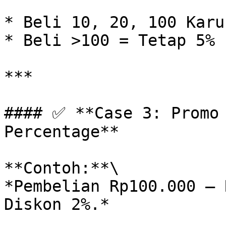
* Beli 10, 20, 100 Karu
* Beli >100 = Tetap 5%

***

#### ✅ **Case 3: Promo 
Percentage**

**Contoh:**\

*Pembelian Rp100.000 – 
Diskon 2%.*
