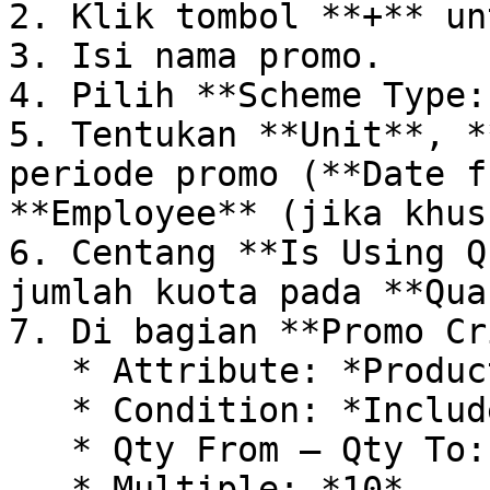
2. Klik tombol **+** un
3. Isi nama promo.

4. Pilih **Scheme Type:
5. Tentukan **Unit**, *
periode promo (**Date f
**Employee** (jika khus
6. Centang **Is Using Q
jumlah kuota pada **Qua
7. Di bagian **Promo Cr
   * Attribute: *Product*

   * Condition: *Include*

   * Qty From – Qty To: *10 – 50*

   * Multiple: *10*
