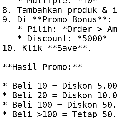
   * Multiple: *10*

8. Tambahkan produk & i
9. Di **Promo Bonus**:

   * Pilih: *Order > Amount*

   * Discount: *5000*

10. Klik **Save**.

**Hasil Promo:**

* Beli 10 = Diskon 5.000
* Beli 20 = Diskon 10.00
* Beli 100 = Diskon 50.0
* Beli >100 = Tetap 50.0