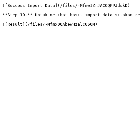
![Success Import Data](/files/-MfmwIZrJACOQPPJdskD)

**Step 10.** Untuk melihat hasil import data silakan re