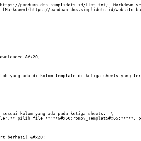
https://panduan-dms.simplidots.id/llms.txt). Markdown ve
 [Markdown](https://panduan-dms.simplidots.id/website-ba
ownloaded.&#x20;

toh yang ada di kolom template di ketiga sheets yang ter
 sesuai kolom yang ada pada ketiga sheets.  \

le",** pilih file **"**&#x50;romo\_Templat&#x65;**"**, p
rt berhasil.&#x20;
