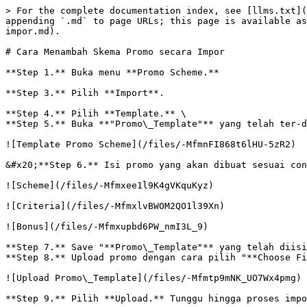
> For the complete documentation index, see [llms.txt](
appending `.md` to page URLs; this page is available as
impor.md).

# Cara Menambah Skema Promo secara Impor

**Step 1.** Buka menu **Promo Scheme.**

**Step 3.** Pilih **Import**.

**Step 4.** Pilih **Template.** \

**Step 5.** Buka **"Promo\_Template"** yang telah ter-d
![Template Promo Scheme](/files/-MfmnFI868t6lHU-5zR2)

&#x20;**Step 6.** Isi promo yang akan dibuat sesuai con
![Scheme](/files/-Mfmxee1l9K4gVKquKyz)

![Criteria](/files/-MfmxlvBWOM2QO1l39Xn)

![Bonus](/files/-Mfmxupbd6PW_nmI3L_9)

**Step 7.** Save "**Promo\_Template"** yang telah diisi
**Step 8.** Upload promo dengan cara pilih "**Choose Fi
![Upload Promo\_Template](/files/-Mfmtp9mNK_UO7Wx4pmg)

**Step 9.** Pilih **Upload.** Tunggu hingga proses impo