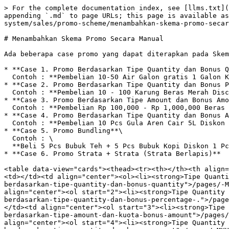
> For the complete documentation index, see [llms.txt](https://panduan-dms.simplidots.id/llms.txt). Markdown versions of documentation pages are available by appending `.md` to page URLs; this page is available as [Markdown](https://panduan-dms.simplidots.id/website-backoffice/dms-distribution-management-system/sales/promo-scheme/menambahkan-skema-promo-secara-manual.md).

# Menambahkan Skema Promo Secara Manual

Ada beberapa case promo yang dapat diterapkan pada Skema Promo DMS sebagai berikut:

* **Case 1. Promo Berdasarkan Tipe Quantity dan Bonus Quantity**\
  Contoh : **Pembelian 10-50 Air Galon gratis 1 Galon Kosong.**&#x20;
* **Case 2. Promo Berdasarkan Tipe Quantity dan Bonus Percentage (%)**\
  Contoh : **Pembelian 10 - 100 Karung Beras Merah Discount 5%.**&#x20;
* **Case 3. Promo Berdasarkan Tipe Amount dan Bonus Amount**\
  Contoh : **Pembelian Rp 100,000 - Rp 1,000,000 Beras Merah Discount 2%.**&#x20;
* **Case 4. Promo Berdasarkan Tipe Quantity dan Bonus Amount**\
  Contoh : **Pembelian 10 Pcs Gula Aren Cair 5L Diskon 5,000.**
* **Case 5. Promo Bundling**\
  Contoh : \
  **Beli 5 Pcs Bubuk Teh + 5 Pcs Bubuk Kopi Diskon 1 Pcs Bubuk Cabai 50%**
* **Case 6. Promo Strata + Strata (Strata Berlapis)**

<table data-view="cards"><thead><tr><th></th><th align="center"></th><th></th><th data-hidden data-card-target data-type="content-ref"></th></tr></thead><tbody><tr><td></td><td align="center"><ol><li><strong>Tipe Quantity x Bonus Quantity</strong></li></ol></td><td></td><td><a href="/pages/-MXUwLaNBD7Vl6dk64iD#case-1.-promo-berdasarkan-tipe-quantity-dan-bonus-quantity">/pages/-MXUwLaNBD7Vl6dk64iD#case-1.-promo-berdasarkan-tipe-quantity-dan-bonus-quantity</a></td></tr><tr><td></td><td align="center"><ol start="2"><li><strong>Tipe Quantity x Bonus Percentage (%)</strong></li></ol></td><td></td><td><a href="/pages/-MXUwLaNBD7Vl6dk64iD#case-2.-promo-berdasarkan-tipe-quantity-dan-bonus-percentage-.">/pages/-MXUwLaNBD7Vl6dk64iD#case-2.-promo-berdasarkan-tipe-quantity-dan-bonus-percentage-.</a></td></tr><tr><td></td><td align="center"><ol start="3"><li><strong>Tipe Amount x Bonus Amount</strong></li></ol></td><td></td><td><a href="/pages/-MXUwLaNBD7Vl6dk64iD#case-3.-promo-berdasarkan-tipe-amount-dan-kuota-bonus-amount">/pages/-MXUwLaNBD7Vl6dk64iD#case-3.-promo-berdasarkan-tipe-amount-dan-kuota-bonus-amount</a></td></tr><tr><td></td><td align="center"><ol start="4"><li><strong>Tipe Quantity x Bonus Amount</strong></li></ol></td><td></td><td><a href="/pages/-MXUwLaNBD7Vl6dk64iD#case-4.-promo-berdasarkan-tipe-quantity-dan-bonus-amount">/pages/-MXUwLaNBD7Vl6dk64iD#case-4.-promo-berdasarkan-tipe-quantity-dan-bonus-amount</a></td></tr><tr><td></td><td align="center"><ol start="5"><li><strong>Promo Bundling</strong></li></ol></td><td></td><td><a href="/pages/-MXUwLaNBD7Vl6dk64iD#case-5.-promo-bundling">/pages/-MXUwLaNBD7Vl6dk64iD#case-5.-promo-bundling</a></td></tr><tr><td></td><td align="center"><ol start="6"><li><strong>Promo Strata + Strata (Strata Berlapis)</strong></li></ol></td><td></td><td></td></tr></tbody></table>

***

## Case 1. Promo Berdasarkan Tipe Quantity dan Bonus Quantity

{% hint style="info" %}
Pilih Tab "**CARA"** Untuk melihat langkah-langkah pembuatan promo.\
Pilih Tab "**HASIL"** Untuk melihat hasil promo.
{% endhint %}

{% tabs %}
{% tab title="CARA" %}
**Pembelian 10-50 Air Galon gratis 1 Galon Kosong. Berlaku promo bonus kelipatan.**\
\
**Step 1.** Buka menu **Sales.**\
**Step 2.** Pilih **Promo Scheme.**

![](/files/-MXUzJ