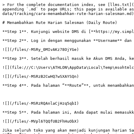
> For the complete documentation index, see [llms.txt](
appending `.md` to page URLs; this page is available as
data/tracking/cara-menambahkan-rute-harian-salesman.md)
# Menambahkan Rute Harian Salesman (Daily Route)

**Step 1**. Kunjungi website DMS di [**https://my.simpl
**Step 2**. Log in dengan menggunakan **Username** dan 
![](/files/-MSRy_0MIvAKz78OjYGe)

**Step 3**. Setelah berhasil masuk ke Akun DMS Anda, ke
![](file:///C:\Users\ATHLON\AppData\Local\Temp\msohtmlc
![](/files/-MSRzB2CwHQ7wSXAYSQn)

**Step 4**. Pada halaman “**Route”**, untuk menambahkan
![](/files/-MSRzRQAnlaCjHzq5qbI)

**Step 5**. Pada halaman ini, Anda dapat mulai memasukk
![](/files/-MVpl6TQQfUB2FhHuObX)

Jika seluruh toko yang akan menjadi kunjungan harian Sa