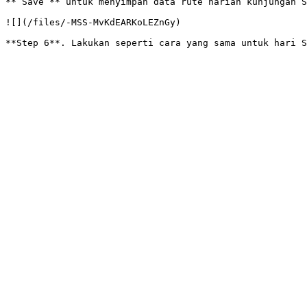
**“Save”** untuk menyimpan data rute harian kunjungan S
![](/files/-MSS-MvKdEARKoLEZnGy)
