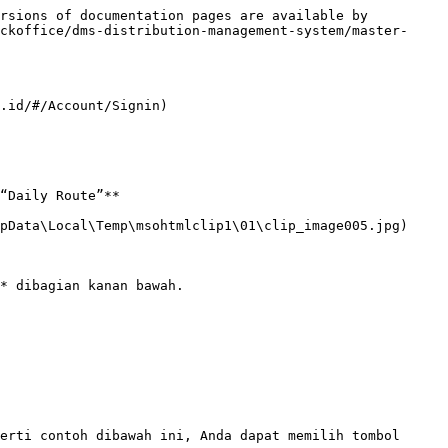
rsions of documentation pages are available by 
ckoffice/dms-distribution-management-system/master-
.id/#/Account/Signin)

“Daily Route”**

pData\Local\Temp\msohtmlclip1\01\clip_image005.jpg)

* dibagian kanan bawah.

erti contoh dibawah ini, Anda dapat memilih tombol 