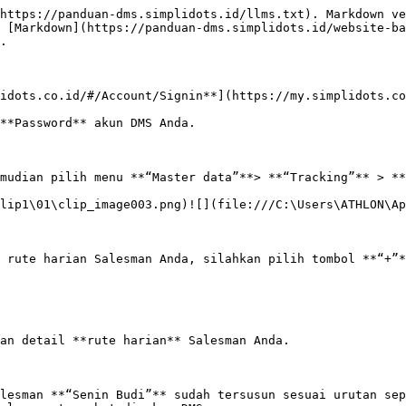
https://panduan-dms.simplidots.id/llms.txt). Markdown ve
 [Markdown](https://panduan-dms.simplidots.id/website-ba
.

idots.co.id/#/Account/Signin**](https://my.simplidots.co
**Password** akun DMS Anda.

mudian pilih menu **“Master data”**> **“Tracking”** > **
lip1\01\clip_image003.png)![](file:///C:\Users\ATHLON\Ap
 rute harian Salesman Anda, silahkan pilih tombol **“+”*
an detail **rute harian** Salesman Anda.

lesman **“Senin Budi”** sudah tersusun sesuai urutan sep