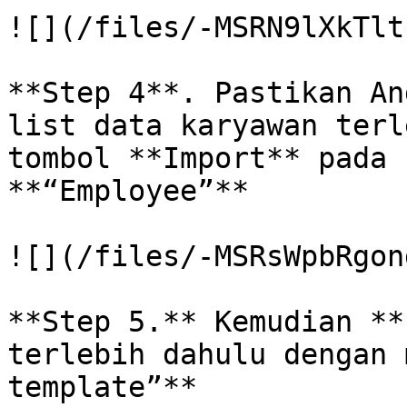
![](/files/-MSRN9lXkTlt
**Step 4**. Pastikan An
list data karyawan terl
tombol **Import** pada 
**“Employee”**

![](/files/-MSRsWpbRgon
**Step 5.** Kemudian **
terlebih dahulu dengan 
template”**
