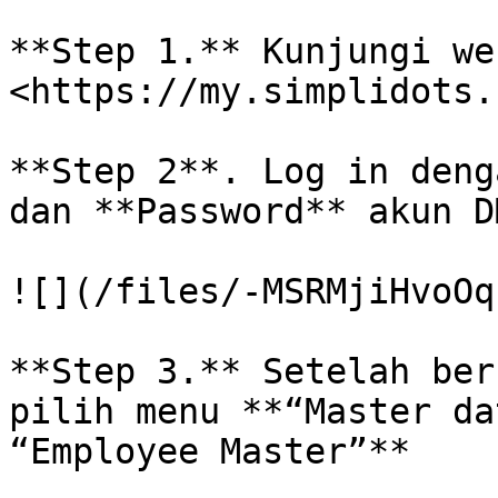
**Step 1.** Kunjungi we
<https://my.simplidots.
**Step 2**. Log in deng
dan **Password** akun D
![](/files/-MSRMjiHvoOq
**Step 3.** Setelah ber
pilih menu **“Master da
“Employee Master”**
