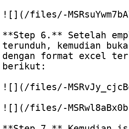
![](/files/-MSRsuYwm7bA
**Step 6.** Setelah emp
terunduh, kemudian buka
dengan format excel ter
berikut:

![](/files/-MSRvJy_cjcB
![](/files/-MSRwl8aBx0b
**Step 7.** Kemudian is