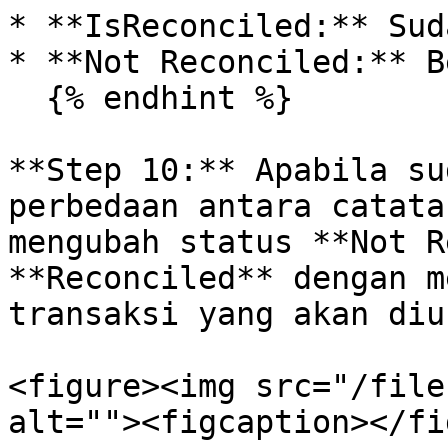
* **IsReconciled:** Sud
* **Not Reconciled:** B
  {% endhint %}

**Step 10:** Apabila su
perbedaan antara catata
mengubah status **Not R
**Reconciled** dengan m
transaksi yang akan diu
<figure><img src="/file
alt=""><figcaption></fi