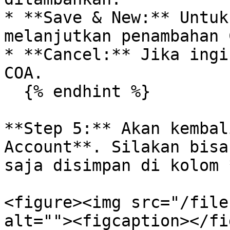
* **Save & New:** Untuk
melanjutkan penambahan 
* **Cancel:** Jika ingi
COA.

  {% endhint %}

**Step 5:** Akan kembal
Account**. Silakan bisa
saja disimpan di kolom 
<figure><img src="/file
alt=""><figcaption></fi