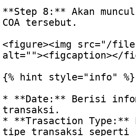
**Step 8:** Akan muncul
COA tersebut.

<figure><img src="/file
alt=""><figcaption></fi
{% hint style="info" %}

* **Date:** Berisi info
transaksi.

* **Trasaction Type:** 
tipe transaksi seperti 