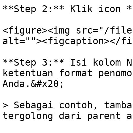
**Step 2:** Klik icon *
<figure><img src="/file
alt=""><figcaption></fi
**Step 3:** Isi kolom N
ketentuan format penomo
Anda.&#x20;

> Sebagai contoh, tamba
tergolong dari parent a