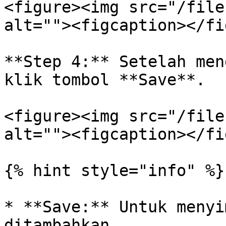
<figure><img src="/file
alt=""><figcaption></fi
**Step 4:** Setelah men
klik tombol **Save**.

<figure><img src="/file
alt=""><figcaption></fi
{% hint style="info" %}

* **Save:** Untuk menyi
ditambahkan.
