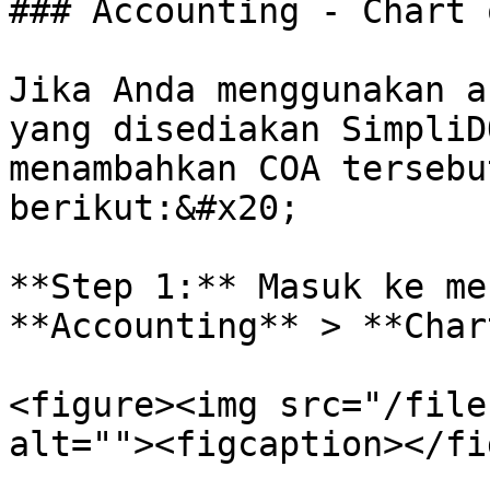
### Accounting - Chart 
Jika Anda menggunakan a
yang disediakan SimpliD
menambahkan COA tersebu
berikut:&#x20;

**Step 1:** Masuk ke me
**Accounting** > **Char
<figure><img src="/file
alt=""><figcaption></fi