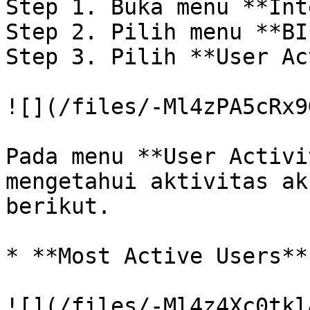
Step 1. Buka menu **Int
Step 2. Pilih menu **BI
Step 3. Pilih **User Ac
![](/files/-Ml4zPA5cRx9
Pada menu **User Activi
mengetahui aktivitas ak
berikut.

* **Most Active Users**

![](/files/-Ml4z4Xc0tkl