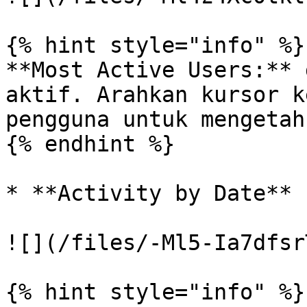
{% hint style="info" %}

**Most Active Users:** 
aktif. Arahkan kursor k
pengguna untuk mengetah
{% endhint %}

* **Activity by Date**

![](/files/-Ml5-Ia7dfsr
{% hint style="info" %}
