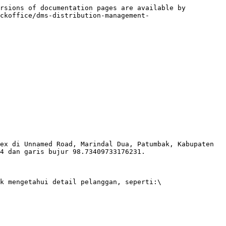
rsions of documentation pages are available by 
ckoffice/dms-distribution-management-
ex di Unnamed Road, Marindal Dua, Patumbak, Kabupaten 
4 dan garis bujur 98.73409733176231.

k mengetahui detail pelanggan, seperti:\
