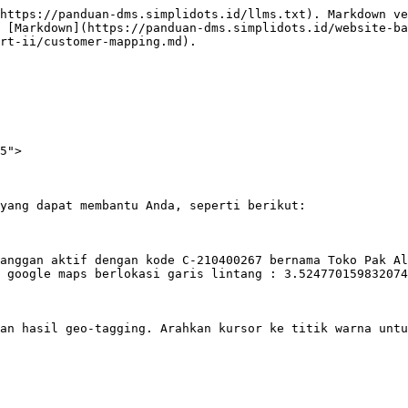
https://panduan-dms.simplidots.id/llms.txt). Markdown ve
 [Markdown](https://panduan-dms.simplidots.id/website-ba
rt-ii/customer-mapping.md).

5">

yang dapat membantu Anda, seperti berikut:

anggan aktif dengan kode C-210400267 bernama Toko Pak Al
 google maps berlokasi garis lintang : 3.524770159832074
an hasil geo-tagging. Arahkan kursor ke titik warna untu