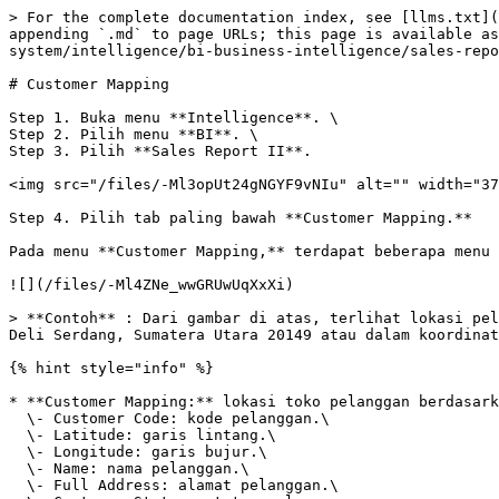
> For the complete documentation index, see [llms.txt](
appending `.md` to page URLs; this page is available as
system/intelligence/bi-business-intelligence/sales-repo
# Customer Mapping

Step 1. Buka menu **Intelligence**. \

Step 2. Pilih menu **BI**. \

Step 3. Pilih **Sales Report II**.

<img src="/files/-Ml3opUt24gNGYF9vNIu" alt="" width="37
Step 4. Pilih tab paling bawah **Customer Mapping.**

Pada menu **Customer Mapping,** terdapat beberapa menu 
![](/files/-Ml4ZNe_wwGRUwUqXxXi)

> **Contoh** : Dari gambar di atas, terlihat lokasi pel
Deli Serdang, Sumatera Utara 20149 atau dalam koordinat
{% hint style="info" %}

* **Customer Mapping:** lokasi toko pelanggan berdasark
  \- Customer Code: kode pelanggan.\

  \- Latitude: garis lintang.\

  \- Longitude: garis bujur.\

  \- Name: nama pelanggan.\

  \- Full Address: alamat pelanggan.\
