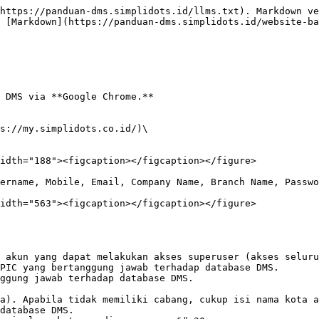
https://panduan-dms.simplidots.id/llms.txt). Markdown ve
 [Markdown](https://panduan-dms.simplidots.id/website-ba
 DMS via **Google Chrome.**

s://my.simplidots.co.id/)\

idth="188"><figcaption></figcaption></figure>

ername, Mobile, Email, Company Name, Branch Name, Passwo
idth="563"><figcaption></figcaption></figure>

 akun yang dapat melakukan akses superuser (akses seluru
PIC yang bertanggung jawab terhadap database DMS.

ggung jawab terhadap database DMS.

a). Apabila tidak memiliki cabang, cukup isi nama kota a
database DMS.
