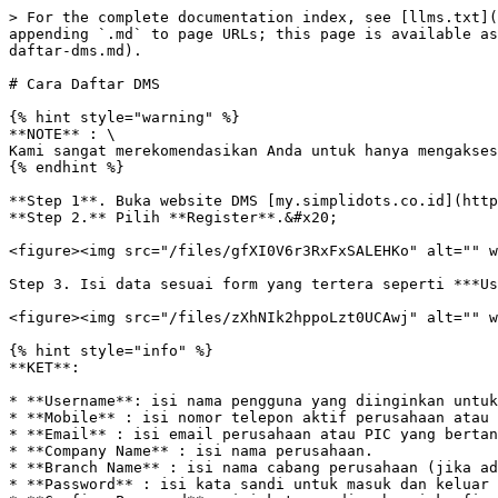
> For the complete documentation index, see [llms.txt](
appending `.md` to page URLs; this page is available as
daftar-dms.md).

# Cara Daftar DMS

{% hint style="warning" %}

**NOTE** : \

Kami sangat merekomendasikan Anda untuk hanya mengakses
{% endhint %}

**Step 1**. Buka website DMS [my.simplidots.co.id](http
**Step 2.** Pilih **Register**.&#x20;

<figure><img src="/files/gfXI0V6r3RxFxSALEHKo" alt="" w
Step 3. Isi data sesuai form yang tertera seperti ***Us
<figure><img src="/files/zXhNIk2hppoLzt0UCAwj" alt="" w
{% hint style="info" %}

**KET**:

* **Username**: isi nama pengguna yang diinginkan untuk
* **Mobile** : isi nomor telepon aktif perusahaan atau 
* **Email** : isi email perusahaan atau PIC yang bertan
* **Company Name** : isi nama perusahaan.

* **Branch Name** : isi nama cabang perusahaan (jika ad
* **Password** : isi kata sandi untuk masuk dan keluar 