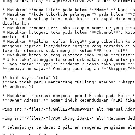
<img src="/files/-Mf74gbieXzEXEPzuuZV" alt="" width="18
* Masukkan **nama toko** pada kolom "**Name".** Nama to
* Masukkan **kode toko/kode pelanggan** pada kolom "**C
khusus untuk setiap toko, maka kolom ini dapat dikosong
didaftarkan

* Masukkan **nomer HP** toko ataupun nomer HP yang bisa
* Masukkan kategori toko pada kolom "**Channel**". Kate
market, dll.

* Masukkan **pilihan daftar harga** yang diberikan ke p
mengenai **price list/daftar harg**a yang tersedia di a
toko dan otomatis sudah mengisi kolom **Price List**

* Masukkan batas piutang customer pada kolom **"Limit"*
* Jika toko/pelanggan tersebut dikenakan pajak untuk pr
* Pada bagian **Type,** terdapat 2 jenis toko yaitu **"
**pembayaran saja.** Centang pada bagian **"Shipping"**
{% hint style="info" %}

**Anda tidak perlu mencentang "Billing" ataupun "Shippi
{% endhint %}

* Masukkan informasi mengenai pemilik toko pada kolom *
**"Owner Adress",** nomer induk kependudukan (NIK) jika
<img src="/files/-Mf79MlLL2PfmDm9vwBs" alt="Manual Addr
<img src="/files/-Mf7ADXnzkJsgTi3akL-" alt="Recommended
* Selanjutnya terdapat 2 pilihan mengenai pengisian ala