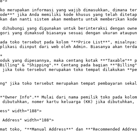
8">

ko merupakan informasi yang wajib dimasukkan, dimana ter
ode**" jika Anda memiliki kode khusus yang telah ditetap
kan dan nanti sistem akan membantu untuk memberikan kode
 dihubungi yang digunakan untuk berinteraksi dengan owne
gori yang dimaksud biasanya sesuai dengan ukuran ataupun
ada toko tersebut pada kolom "**Price List**", misalnya:
plikasi diinput dari web oleh Admin. Biasanya akan terda
*

oduk yang dipesannya, maka centang kotak **"Taxable"** p
Billing" & "Shipping".** Centang pada bagian **"Billing"
 jika toko tersebut merupakan toko tempat dilakukan **pe
ng" jika toko tersebut merupakan tempat pembayaran sekal
*"Owner Info".** Mulai dari nama pemilik toko pada kolom
 dibutuhkan, nomer kartu keluarga (KK) jika dibutuhkan, 
ess" width="188">

 Address" width="188">

mat toko, "**Manual Address**" dan **"Recommended Addres