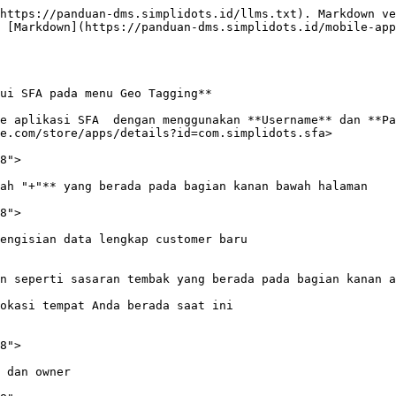
https://panduan-dms.simplidots.id/llms.txt). Markdown ve
 [Markdown](https://panduan-dms.simplidots.id/mobile-app
ui SFA pada menu Geo Tagging**

e aplikasi SFA  dengan menggunakan **Username** dan **Pa
e.com/store/apps/details?id=com.simplidots.sfa>

8">

ah "+"** yang berada pada bagian kanan bawah halaman

8">

engisian data lengkap customer baru

n seperti sasaran tembak yang berada pada bagian kanan a
okasi tempat Anda berada saat ini

8">

 dan owner
