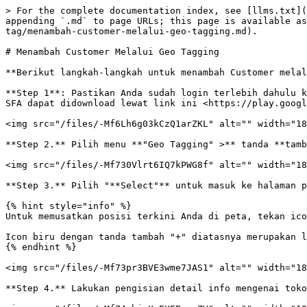
> For the complete documentation index, see [llms.txt](
appending `.md` to page URLs; this page is available as
tag/menambah-customer-melalui-geo-tagging.md).

# Menambah Customer Melalui Geo Tagging

**Berikut langkah-langkah untuk menambah Customer melal
**Step 1**: Pastikan Anda sudah login terlebih dahulu k
SFA dapat didownload lewat link ini <https://play.googl
<img src="/files/-Mf6Lh6g03kCzQ1arZKL" alt="" width="18
**Step 2.** Pilih menu **"Geo Tagging" >** tanda **tamb
<img src="/files/-Mf730Vlrt6IQ7kPWG8f" alt="" width="18
**Step 3.** Pilih "**Select"** untuk masuk ke halaman p
{% hint style="info" %}

Untuk memusatkan posisi terkini Anda di peta, tekan ico
Icon biru dengan tanda tambah "+" diatasnya merupakan l
{% endhint %}

<img src="/files/-Mf73pr3BVE3wme7JAS1" alt="" width="18
**Step 4.** Lakukan pengisian detail info mengenai toko