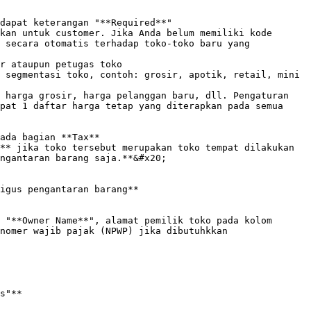
dapat keterangan "**Required**"

kan untuk customer. Jika Anda belum memiliki kode 
 secara otomatis terhadap toko-toko baru yang 
r ataupun petugas toko

 segmentasi toko, contoh: grosir, apotik, retail, mini 
 harga grosir, harga pelanggan baru, dll. Pengaturan 
pat 1 daftar harga tetap yang diterapkan pada semua 
ada bagian **Tax**

** jika toko tersebut merupakan toko tempat dilakukan 
ngantaran barang saja.**&#x20;

igus pengantaran barang**

 "**Owner Name**", alamat pemilik toko pada kolom 
nomer wajib pajak (NPWP) jika dibutuhkkan

s"**
