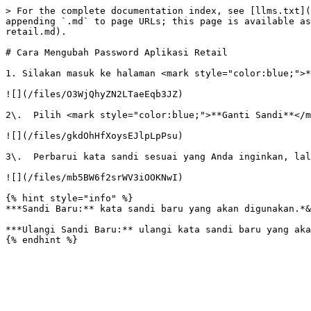
> For the complete documentation index, see [llms.txt](
appending `.md` to page URLs; this page is available as
retail.md).

# Cara Mengubah Password Aplikasi Retail

1. Silakan masuk ke halaman <mark style="color:blue;">*
![](/files/O3WjQhyZN2LTaeEqb3JZ)

2\.  Pilih <mark style="color:blue;">**Ganti Sandi**</m
![](/files/gkdOhHfXoysEJlpLpPsu)

3\.  Perbarui kata sandi sesuai yang Anda inginkan, lal
![](/files/mb5BW6f2srWV3iOOKNwI)

{% hint style="info" %}

***Sandi Baru:** kata sandi baru yang akan digunakan.*&
***Ulangi Sandi Baru:** ulangi kata sandi baru yang aka